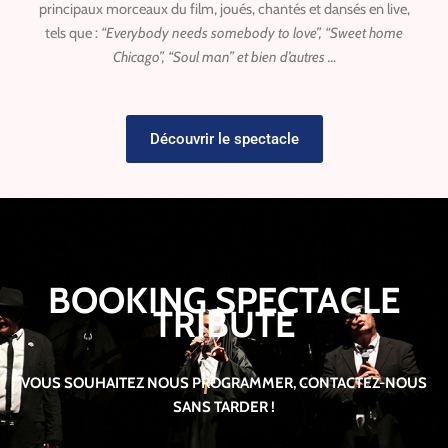
principaux morceaux du film, joués, chantés et dansés en live,
tels que :
“Everybody needs somebody to love”,
“Sweet home
Chicago”,
“Soul man” e
t bien d’autres …
Découvrir le spectacle
BOOKING SPECTACLE
TRIBUTE
VOUS SOUHAITEZ NOUS PROGRAMMER, CONTACTEZ-NOUS
SANS TARDER !