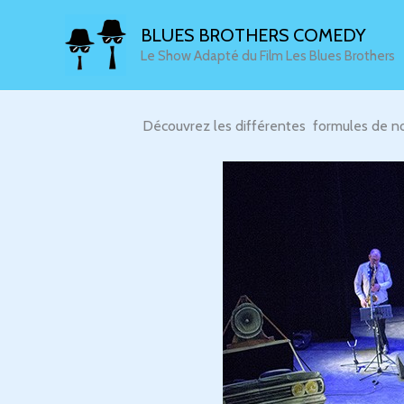
Aller
BLUES BROTHERS COMEDY
au
Le Show Adapté du Film Les Blues Brothers
contenu
Découvrez les différentes formules de 