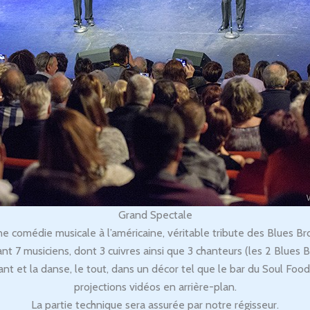
Grand Spectale
 comédie musicale à l’américaine, véritable tribute des Blues Bro
 7 musiciens, dont 3 cuivres ainsi que 3 chanteurs (les 2 Blues Br
nt et la danse, le tout, dans un décor tel que le bar du Soul Foo
projections vidéos en arrière-plan.
La partie technique sera assurée par notre régisseur.