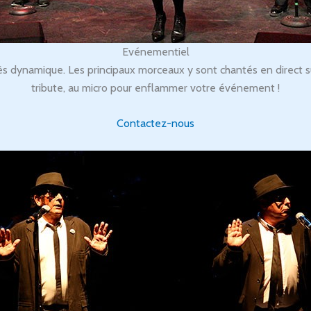
Evénementiel
 dynamique. Les principaux morceaux y sont chantés en direct su
tribute, au micro pour enflammer votre événement !
Contactez-nous