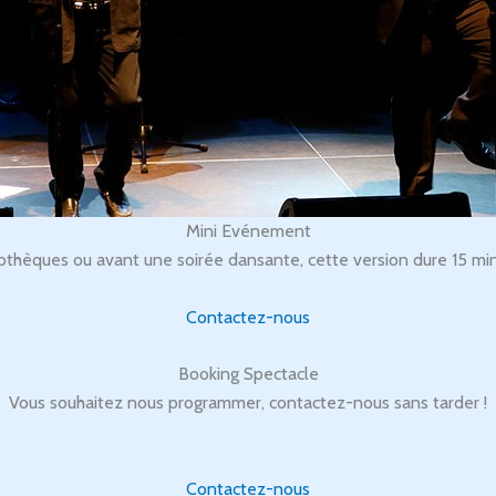
Mini Evénement
othèques ou avant une soirée dansante, cette version dure 15 min
Contactez-nous
Booking Spectacle
Vous souhaitez nous programmer, contactez-nous sans tarder !
Contactez-nous