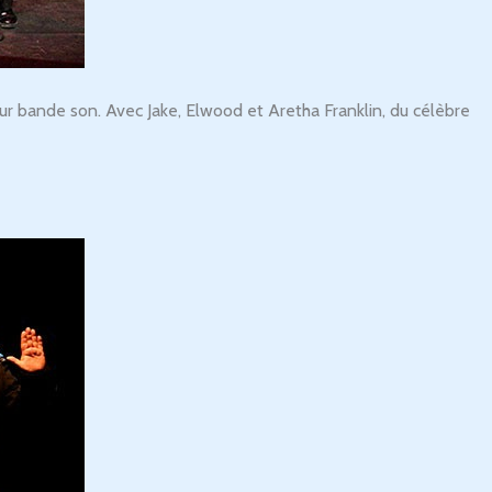
r bande son. Avec Jake, Elwood et Aretha Franklin, du célèbre