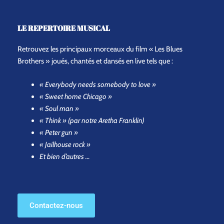
LE REPERTOIRE MUSICAL
Retrouvez les principaux morceaux du film « Les Blues
Brothers » joués, chantés et dansés en live tels que :
« Everybody needs somebody to love »
« Sweet home Chicago »
« Soul man »
« Think » (par notre Aretha Franklin)
« Peter gun »
« Jailhouse rock »
Et bien d’autres …
Contactez-nous